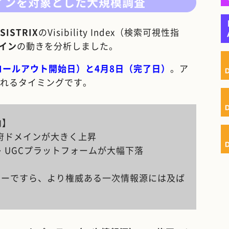
メインを対象とした大規模調査
SISTRIX
のVisibility Index（検索可視性指
メイン
の動きを分析しました。
（ロールアウト開始日）と4月8日（完了日）
。ア
れるタイミングです。
向】
府ドメインが大きく上昇
・UGCプラットフォームが大幅下落
ッシャーですら、より権威ある一次情報源には及ば