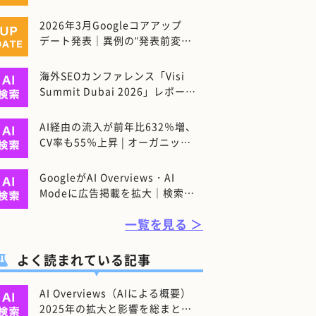
ト」優遇の傾向が鮮明に【リ
リー・レイ氏分析】
2026年3月Googleコアアップ
デート発表｜異例の"発表前変
動"と今後の注目ポイント
海外SEOカンファレンス「Visi
Summit Dubai 2026」レポート
｜AI検索時代に押さえるべき4つ
のポイント
AI経由の流入が前年比632％増、
CV率も55％上昇 | オーガニック
検索は減少傾向
【Contentsquare調べ】
GoogleがAI Overviews・AI
Modeに広告掲載を拡大｜検索広
告の「次の形」がSEOにも影響す
一覧を見る ＞
る理由
よく読まれている記事
AI Overviews（AIによる概要）
2025年の拡大と影響を総まとめ