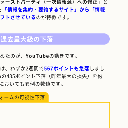
ァーストパーティ（一次情報源）への修正」
と
を
「情報を集約・要約するサイト」から「情報
フトさせている
のが特徴です。
eが過去最大級の下落
めたのが、
YouTube
の動きです。
ントは、わずか2週間で
567ポイントも急落
しまし
ediaの435ポイント下落（昨年最大の損失）を約
記録においても異例の数値です。
フォームの可視性下落