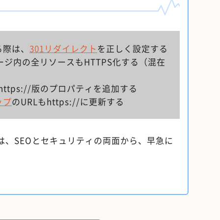
する際は、
301リダイレクト
を正しく設定する
ージ内の全リソースもHTTPS化する（混在
oleでhttps://版のプロパティを追加する
ップ
のURLもhttps://に更新する
は、SEOとセキュリティの両面から、早急に