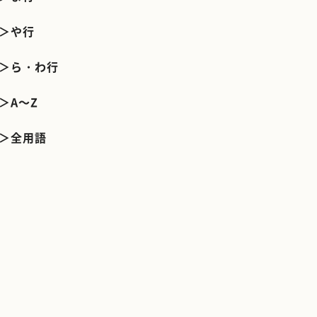
＞や行
＞ら・わ行
＞A～Z
＞全用語