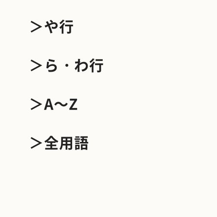
＞や行
＞ら・わ行
＞A～Z
＞全用語