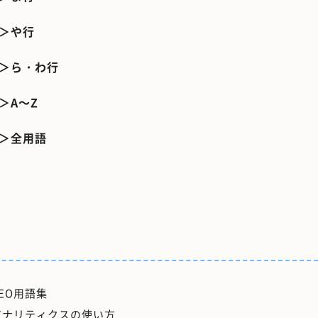
＞や行
＞ら・わ行
＞A～Z
＞全用語
SEO用語集
アナリティクスの使い方